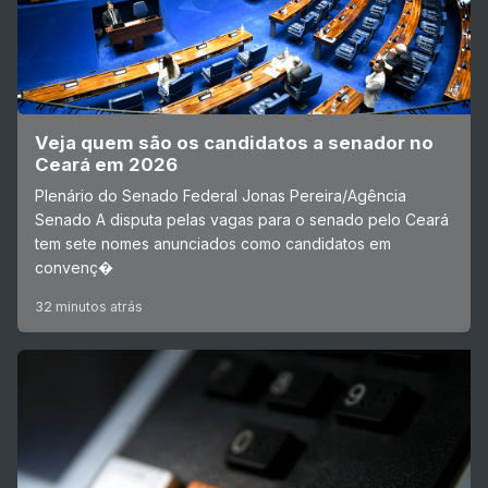
Veja quem são os candidatos a senador no
Ceará em 2026
Plenário do Senado Federal Jonas Pereira/Agência
Senado A disputa pelas vagas para o senado pelo Ceará
tem sete nomes anunciados como candidatos em
convenç�
32 minutos atrás