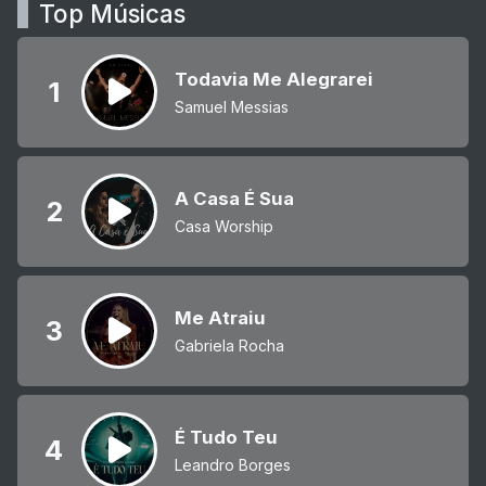
Top Músicas
Todavia Me Alegrarei
1
Samuel Messias
A Casa É Sua
2
Casa Worship
Me Atraiu
3
Gabriela Rocha
É Tudo Teu
4
Leandro Borges