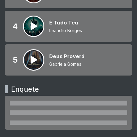
É Tudo Teu
4
Leandro Borges
Deus Proverá
5
Gabriela Gomes
Enquete