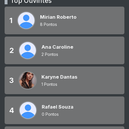
Top Ouvintes
Mirian Roberto
1
8 Pontos
Ana Caroline
2
2 Pontos
Karyne Dantas
3
1 Pontos
Rafael Souza
4
0 Pontos