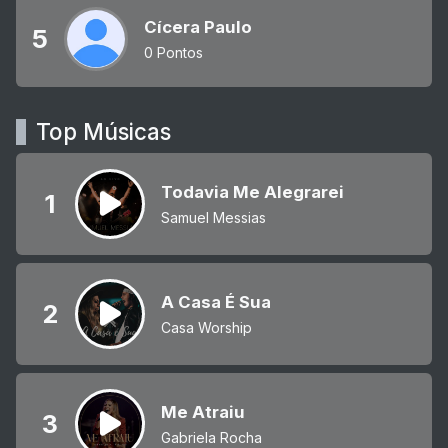
Cícera Paulo
5
0 Pontos
Top Músicas
Todavia Me Alegrarei
1
Samuel Messias
A Casa É Sua
2
Casa Worship
Me Atraiu
3
Gabriela Rocha