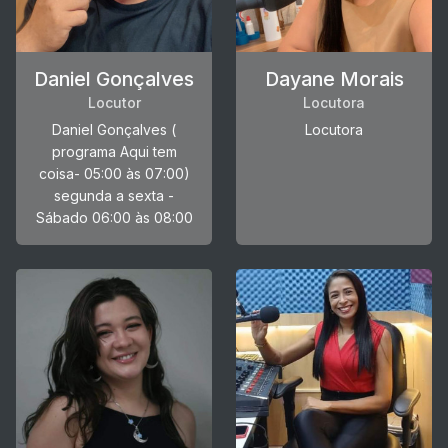
Daniel Gonçalves
Dayane Morais
Locutor
Locutora
Daniel Gonçalves (
Locutora
programa Aqui tem
coisa- 05:00 às 07:00)
segunda a sexta -
Sábado 06:00 às 08:00